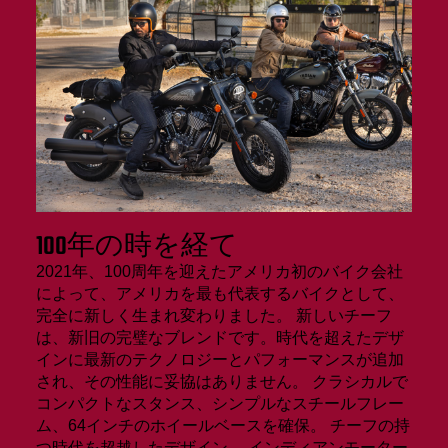
100年の時を経て
2021年、100周年を迎えたアメリカ初のバイク会社
によって、アメリカを最も代表するバイクとして、
完全に新しく生まれ変わりました。 新しいチーフ
は、新旧の完璧なブレンドです。時代を超えたデザ
インに最新のテクノロジーとパフォーマンスが追加
され、その性能に妥協はありません。 クラシカルで
コンパクトなスタンス、シンプルなスチールフレー
ム、64インチのホイールベースを確保。 チーフの持
つ時代を超越したデザイン、 インディアンモーター