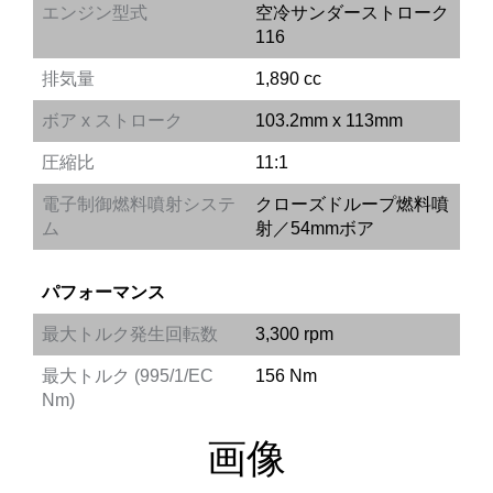
エンジン型式
空冷サンダーストローク
116
排気量
1,890 cc
ボア x ストローク
103.2mm x 113mm
圧縮比
11:1
電子制御燃料噴射システ
クローズドループ燃料噴
ム
射／54mmボア
パフォーマンス
最大トルク発生回転数
3,300 rpm
最大トルク (995/1/EC
156 Nm
Nm)
画像