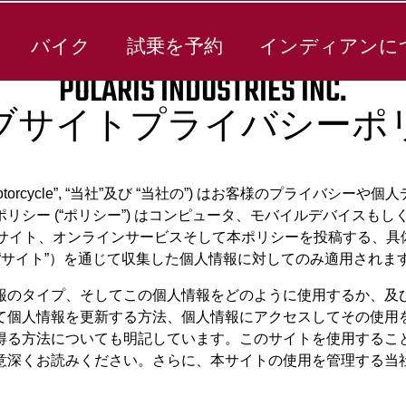
バイク
試乗を予約
インディアンに
POLARIS INDUSTRIES INC.
ブサイトプライバシーポ
(“Indian Motorcycle”, “当社”及び “当社の”) はお客様
シー (“ポリシー”) はコンピュータ、モバイルデバイスもし
ウェブサイト、オンラインサービスそして本ポリシーを投稿する、
“サイト”）を通じて収集した個人情報に対してのみ適用されま
報のタイプ、そしてこの個人情報をどのように使用するか、及び
て個人情報を更新する方法、個人情報にアクセスしてその使用
得る方法についても明記しています。このサイトを使用するこ
意深くお読みください。さらに、本サイトの使用を管理する当