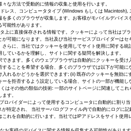
様々な方法で受動的に情報の収集と使用を行います。
MAC) アドレス、コンピュータタイプ (Windows もしくは Macinto
報を多くのブラウザが収集します。お客様がモバイルデバイス
る可能性があります。
ュータ上に直接保存される情報です。クッキーによって当社はブ
とが可能になります。当社及び当社サービスプロバイダーはセ
。さらに、当社ではクッキーを使用してサイト使用に関する統
用しているかを理解し、サイトに関する疑問を解決します。
択できます。多くのウェブブラウザは自動的にクッキーを受け
することを希望する場合、多くのブラウザでは以下が可能になりま
かどうかを選択できます; (ii) 既存のクッキーを無効にする;
キーを拒否するよう設定している場合、サイトの一部が機能し
しくはその他の類似の技術: 一部のサイトページに関連してこ
します。
ービスプロバイダーによって使用するコンピュータに自動的に割り
スが特定され、 当社サーバログファイル内で自動的にログに記
はこれを自動的に行います。当社ではIPアドレスをサイト使用
うなお客様のデバイスに関する情報を収集する可能性があります