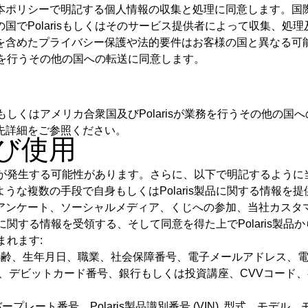
本ポリシーで明記する個人情報の収集と処理に同意します。国
国でPolarisもしくはそのサービス提供者によって収集、処
を含めたプライバシー保護や法的要件はお客様の国と異なる可
業務を行うその他の国への転送に同意します。
理、もしくはアメリカ合衆国及びPolarisが業務を行うその他
先詳細をご参照ください。
及び使用
機会が発生する可能性があります。さらに、以下で明記するように当
複数の手段で自身もしくはPolaris製品に関する情報を提供し
アンケート、ソーシャルメディア、くじへの参加、当社カスタ
客様に関する情報を受領する、そして同意を得た上でPolaris
まれます:
年齢、生年月日、職業、社会保障番号、電子メールアドレス、電
、デビットカード番号、銀行もしくは投資講座、CVVコード、
ンバープレート番号、Polaris製品識別番号 (VIN), 型式、