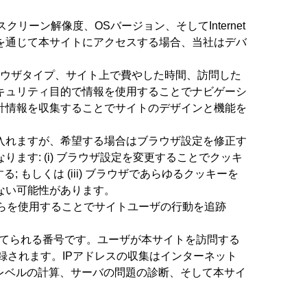
sh), スクリーン解像度、OSバージョン、そしてInternet
を通じて本サイトにアクセスする場合、当社はデバ
ラウザタイプ、サイト上で費やした時間、訪問した
キュリティ目的で情報を使用することでナビゲーシ
計情報を収集することでサイトのデザインと機能を
入れますが、希望する場合はブラウザ設定を修正す
す: (i) ブラウザ設定を変更することでクッキ
 もしくは (iii) ブラウザであらゆるクッキーを
ない可能性があります。
れらを使用することでサイトユーザの行動を追跡
当てられる番号です。ユーザが本サイトを訪問する
録されます。IPアドレスの収集はインターネット
レベルの計算、サーバの問題の診断、そして本サイ
。