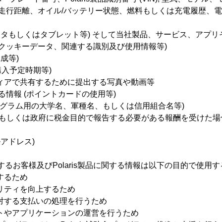
、走行距離、オイル/バッテリー状態、燃料もしくは充電履歴、
タもしくはタブレット等) そして当社製品、サービス、アプリそ
クッキーデータ、関連する識別及び使用情報等)
成等)
購入予定時期等)
ィアで共有するために提出する写真や動画等
関する情報 (ポイントカードの使用等)
プログラム用の大学名、軍種名、もしくは信用組合名等)
もしくは政府に税金目的で報告する必要がある報酬を受けた場合の
アドレス)
集するお客様及びPolaris製品に関する情報は以下の目的で使用
するため
リティを向上するため
対する支払いの処理を行うため
トやアプリケーションの運営を行うため