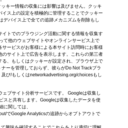
目的でのクッキー情報の収集には影響は及びません。クッキ
バイス上の設定を積極的に管理することでクッキー
はデバイス上で全ての追跡メカニズムを削除もし
サイトでのブラウジング活動に関する情報を収集す
使って他のウェブサイトやオンラインサービス上で
各サービスがお客様による本サイト訪問時にお客様
他のサイト上で広告を表示します。これらの第三者
する、もしくはクッキーが設定され、ブラウザ上で
を管理しておらず、彼らがDo Not Trackブラ
workadvertising.org/choicesもし
”)が提供するウェブサイト分析サービスです。 Googleは収集し
スと共有します。Googleは収集したデータを使
詳細に関しては、
e/gaoptout/でGoogle Analyticsの追跡からオプトアウトで
、性別そして興味を確認することでこれらをより適切に理解