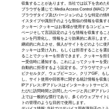
収集することがあります。当社では以下を含めた
ブラウザを通じて: Media Access Control (
ブラウザタイプ及びバージョンのような特定の情
イスタイプや識別子のような類似の情報を収集す
クッキー: クッキーはお客様が使用するコンピ
ページそして言語設定のような情報を収集するこ
ョンを円滑化し、情報をより効果的に表示します
継続的に向上させ、個人がサイトをどのように使
クッキーは受け入れ、もしくは拒否することを選
ることでクッキーを拒否できます。クッキーを拒否
ー受信時に通知する。これによってクッキーを受け入れる
自動的に拒否するよう設定する。ブラウザでクッ
ピクセルタグ、ウェブビーコン、クリアGIF、も
し、サイト使用や回答率に関する統計情報を収集
IPアドレス: IPアドレスはインターネットサ
たびに訪問時間と訪問したページと共にIPアドレ
上では一般的な慣行であり、多くのウェブサイト
トの管理のような目的で使用します。
デバイス情報: 当社ではデバイス固有識別子のよ