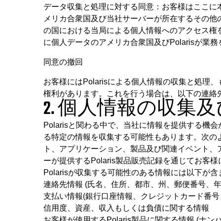
データ収集と処理に対する同意：お客様はここに
メリカ合衆国及び当社サーバーが所在するその他の
の国における当局による個人情報へのアクセス権
に個人データのアメリカ合衆国及びPolarisが
同意の撤回
お客様にはPolarisによる個人情報の収集と処
権利があります。これを行う場合は、以下の連絡
2. 個人情報の収集
Polarisと関わる中で、当社に情報を提供する
る特定の情報を収集する可能性もあります。次のような
ト、アプリケーション、製品及び関連イベント、
ーが提供するPolaris製品販売記録を通じてお
Polarisが収集する可能性のある情報には以下が含
連絡先情報 (氏名、住所、都市、州、郵便番号、
支払い情報(銀行口座情報、クレジットカード番号
信用度、資産、収入もしくは負債に関する情報
お客様が使用するPolaris製品に関する情報 (ナ