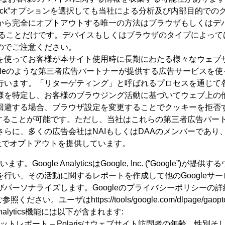
o Not Track”オプションを選択しても当社による分析及び内部
から完全にオプトアウトする唯一の方法はブラウザもしくはデ
することだけです。デバイスもしくはブラウザのタイプによって
のでご注意ください。
を使ってお客様が本サイト使用時に長期にわたる様々なウェブ
gleのような第三者広告パートナーが提供する広告サービスを
行います。「リターゲティング」と呼ばれるプロセスを通じて
様を特定し、お客様のブラウジング活動に基づいてウェブ上の
回避する場合、ブラウザ設定を変更することでクッキーを拒否
通知することが可能です。ただし、当社はこれらの第三者広告パートナー
の広告会社はNAIもしくはDAAのメンバーであり、及び/もしくはnet
界ページ上でオプトアウトを提供しています。
ます。Google AnalyticsはGoogle, Inc. (“Google
い、その活動に関するレポートを作成して他のGoogleサービ
パーソナライズします。Googleのプライバシーポリシーの
privacy/をご参照ください。ユーザはhttps://tools/google.com/dlpag
nalytics機能には以下が含まれます:
インターネットレポート – Polarisはウェブサイト訪問者の年齢