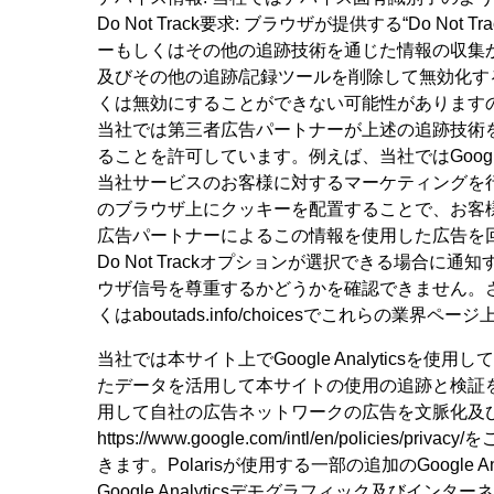
Do Not Track要求: ブラウザが提供する“D
ーもしくはその他の追跡技術を通じた情報の収集
及びその他の追跡/記録ツールを削除して無効化
くは無効にすることができない可能性があります
当社では第三者広告パートナーが上述の追跡技術
ることを許可しています。例えば、当社ではGoo
当社サービスのお客様に対するマーケティングを
のブラウザ上にクッキーを配置することで、お客
広告パートナーによるこの情報を使用した広告を
Do Not Trackオプションが選択できる場合に
ウザ信号を尊重するかどうかを確認できません。さらに、多く
くはaboutads.info/choicesでこれらの業
当社では本サイト上でGoogle Analyticsを使用してい
たデータを活用して本サイトの使用の追跡と検証を行
用して自社の広告ネットワークの広告を文脈化及び
https://www.google.com/intl/en/policies/
きます。Polarisが使用する一部の追加のGoogle A
Google Analyticsデモグラフィック及び