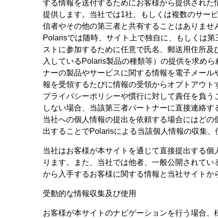
する情報を送付するためにお客様から提供された情
提供します。当社では1社、もしくは複数のサー
信者やその他の第三者と共有することはありませ
Polarisでは随時、サイト上で独自に、もし
ストに参加するために任意で氏名、郵送用住所及
入しているPolaris製品の種類等）の提供を求めら
ナーの製品やサービスに関する情報を電子メールや
報を受領するたびに情報の受領からオプトアウトす
プライバシーポリシーや慣行に対して責任を負うこ
しない場合、当該第三者パートナーに直接連絡す
当社への個人情報の提出を依頼する場合にはどの個
出することでPolarisによる当該個人情報の収
当社はお客様が本サイトを通じて直接提出する個
ります。また、当社では他者、一般公開されてい
から入手するお客様に関する情報と当社サイトか
受動的な情報収集及び使用
お客様が本サイトのナビゲーションを行う場合、