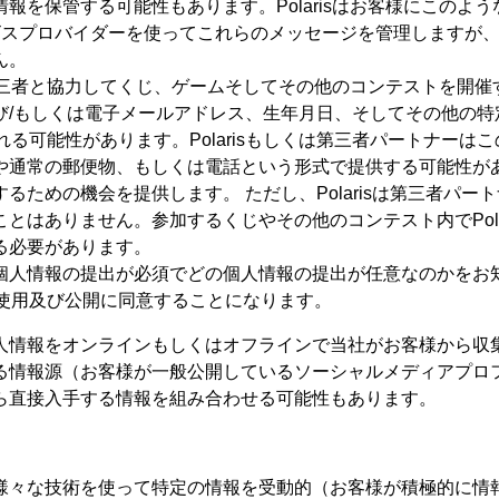
報を保管する可能性もあります。Polarisはお客様にこのよ
ビスプロバイダーを使ってこれらのメッセージを管理しますが
ん。
くは第三者と協力してくじ、ゲームそしてその他のコンテストを開
び/もしくは電子メールアドレス、生年月日、そしてその他の特
れる可能性があります。Polarisもしくは第三者パートナーはこ
通常の郵便物、もしくは電話という形式で提供する可能性がありま
るための機会を提供します。 ただし、Polarisは第三者パ
とはありません。参加するくじやその他のコンテスト内でPola
る必要があります。
人情報の提出が必須でどの個人情報の提出が任意なのかをお知らせ
集、使用及び公開に同意することになります。
人情報をオンラインもしくはオフラインで当社がお客様から収
る情報源（お客様が一般公開しているソーシャルメディアプロ
ら直接入手する情報を組み合わせる可能性もあります。
様々な技術を使って特定の情報を受動的（お客様が積極的に情