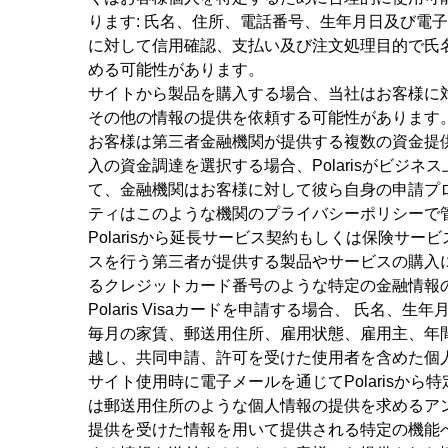
ります: 氏名、住所、電話番号、生年月日及び電子
に対して信用確認、支払い及び注文処理目的で氏名
める可能性があります。
サイトから製品を購入する場合、当社はお客様に
その他の情報の提供を依頼する可能性があります
お客様は第三者金融機関が提供する複数の資金提供
入の資金調達を選択する場合、Polarisがビ
て、金融機関はお客様に対して彼ら自身の申請プ
ティはこのような機関のプライバシーポリシーで
Polarisから延長サービス契約もしくは保険サービスの
スを行う第三者が提供する製品やサービスの購入
るクレジットカード番号のような特定の金融情報
Polaris Visaカードを申請する場合、 
毎月の家賃、郵送用住所、雇用状態、雇用主、年
越し、共同申請、許可を受けた使用者を含めた個
サイト使用時に電子メールを通じてPolarisか
は郵送用住所のような個人情報の提供を求めるアン
提供を受けた情報を用いて提供される特定の機能への