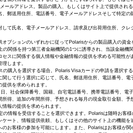
メールアドレス。製品の購入、もしくはサイト上で提供されるサー
、郵送用住所、電話番号、電子メールアドレスそして特定の財務
対して氏名、電子メールアドレス、請求及び出荷用住所、クレ
。
オプションのいずれかに従ってPolarisからの製品購入の資
ジネス上の関係を持つ第三者金融機関の1つに誘導され、当該金融
ロセスに関係する個人情報や金融情報の提供を求める可能性が
管理します。
購入を選択する場合。Polaris Visaカードの申請を選択すること
に関して行う選択に応じて、氏名、郵送用住所、電話番号、電
の提供を求められます。
氏名、生年月日、社会保障番号、国籍、自宅電話番号、携帯電話番号
間所得、追加の年間所得、予想される毎月の現金取引金額、予
人情報の提供を求められます。
ら特定の情報を受信することを選択できます。Polarisは随時
ケート、情報提供依頼、もしくはその他のサイト上の機能を追加す
お客様の参加を可能にします。また、Polarisはお客様が関心