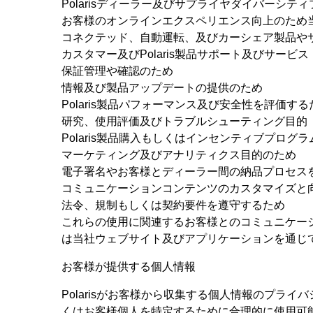
Polarisディーラー及びサプライヤダイバーシテ
お客様のオンラインエクスペリエンス向上のため
コネクテッド、自動運転、及びカーシェア製品や
カスタマー及びPolaris製品サポート及びサー
保証管理や確認のため
情報及び製品アップデートの提供のため
Polaris製品パフォーマンス及び安全性を評価する
研究、使用評価及びトラブルシューティング目的
Polaris製品購入もしくはインセンティブプログ
マーケティング及びアナリティクス目的のため
電子署名やお客様とディーラー間の納品プロセス
コミュニケーションコンテンツのカスタマイズと
法令、規制もしくは契約要件を遵守するため
これらの使用に関連するお客様とのコミュニケー
は当社ウェブサイト及びアプリケーションを通じ
お客様が提供する個人情報
Polarisがお客様から収集する個人情報のプラ
くはお客様個人を特定するために合理的に使用可