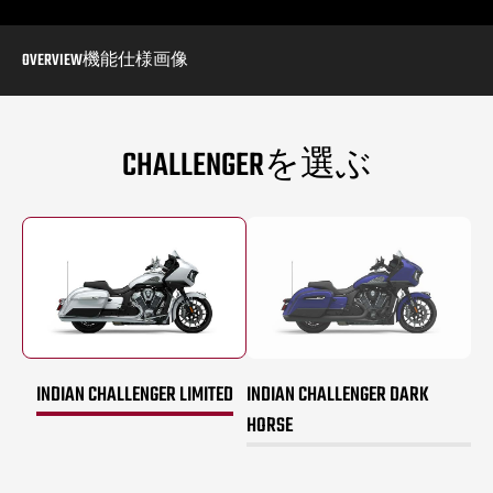
OVERVIEW
機能
仕様
画像
CHALLENGERを選ぶ
INDIAN CHALLENGER LIMITED
INDIAN CHALLENGER DARK
HORSE